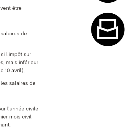
ivent être
Système de
 salaires de
Formulaire
si l'impôt sur
s, mais inférieur
 10 avril),
 les salaires de
ur l'année civile
ier mois civil
nant.