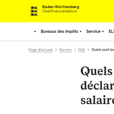
Baden-Württemberg
Passer au contenu
Oberfinanzdirektion
Bureaux des impôts
Service
EL
Page d'accueil
Service
FAQ
Quels sont les
Quels 
déclar
salair