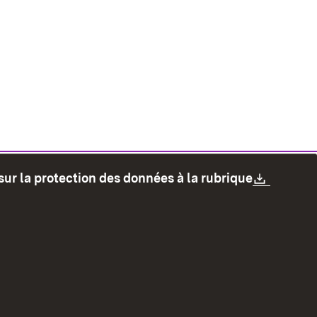
Downlo
sur la protection des données à la rubrique
les
Protection des données
Mode d'emploi
accessibilité
Contact
Signaler un lien brisé