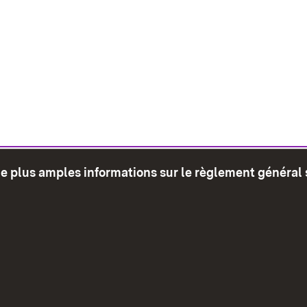
de plus amples informations sur le règlement général 
glet)
Plan du site
Envoyer
Mentions léga
Déclaration sur l'