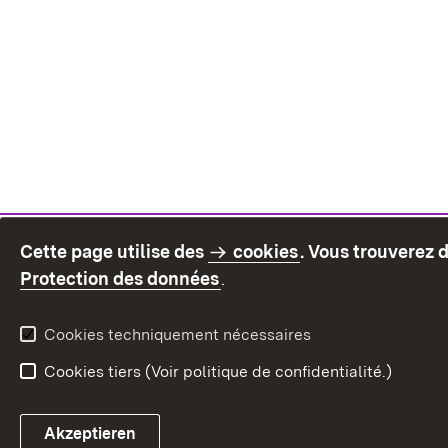
Cette page utilise des
cookies
. Vous trouverez 
(S’ouvre dans un nouvel on
Protection des données
.
Cookies techniquement nécessaires
Cookies tiers (Voir politique de confidentialité.)
Akzeptieren