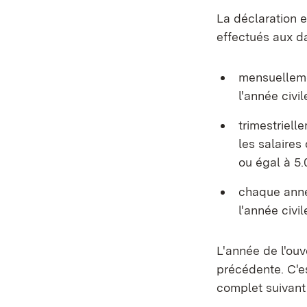
La déclaration e
effectués aux da
mensuellemen
l'année civi
trimestriell
les salaires
ou égal à 5.
chaque année
l'année civi
L'année de l'ouve
précédente. C'es
complet suivant 