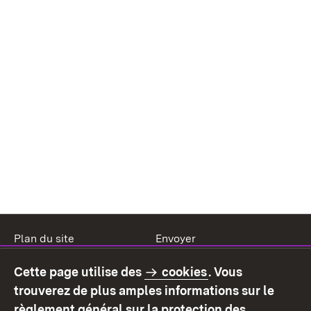
Plan du site
Envoyer
Mentions légales
Protection des données
Cette page utilise des
cookies
. Vous
Mode d'emploi
Déclaration sur
trouverez de plus amples informations sur le
l'accessibilité
règlement général sur la protection des