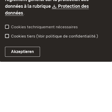
Contact
Signaler un lien brisé
Download:
données à la rubrique
Protection des
(S’ouvre dans un nouvel onglet)
données
.
Cookies techniquement nécessaires
Cookies tiers (Voir politique de confidentialité.)
Akzeptieren
Chatbot fiscal ouvrir
Système de rendez-vous et 
Formulaire de con