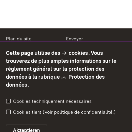
Plan du site
Envoyer
Mentions légales
Protection des données
Cette page utilise des
cookies
. Vous
Mode d'emploi
Déclaration sur
trouverez de plus amples informations sur le
l'accessibilité
règlement général sur la protection des
Contact
Signaler un lien brisé
Download:
données à la rubrique
Protection des
(S’ouvre dans un nouvel onglet)
données
.
Cookies techniquement nécessaires
Cookies tiers (Voir politique de confidentialité.)
Akzeptieren