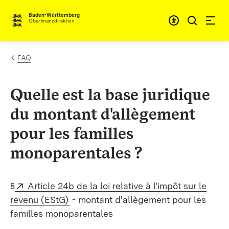
Passer au contenu
Accessibil
Baden-Württemberg
Oberfinanzdirektion
FAQ
Quelle est la base juridique
du montant d'allègement
pour les familles
monoparentales ?
Externe:
§
Article 24b de la loi relative à l'impôt sur le
(S’ouvre dans un nouvel onglet)
revenu (EStG)
- montant d'allègement pour les
familles monoparentales