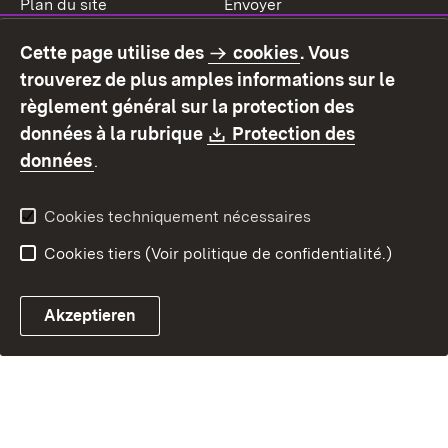
Plan du site
Envoyer
Mentions légales
Protection des données
Cette page utilise des
cookies
. Vous
Mode d'emploi
Déclaration sur
trouverez de plus amples informations sur le
l'accessibilité
règlement général sur la protection des
Contact
Signaler un lien brisé
Download:
données à la rubrique
Protection des
(S’ouvre dans un nouvel onglet)
données
.
Cookies techniquement nécessaires
Cookies tiers (Voir politique de confidentialité.)
Akzeptieren
Chatbot fiscal ouvrir
Système de rendez-vous et 
Formulaire de con