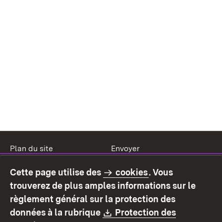
Plan du site
Envoyer
Mentions légales
Protection des données
Cette page utilise des
cookies
. Vous
Mode d'emploi
Déclaration sur
trouverez de plus amples informations sur le
l'accessibilité
règlement général sur la protection des
Contact
Signaler un lien brisé
Download:
données à la rubrique
Protection des