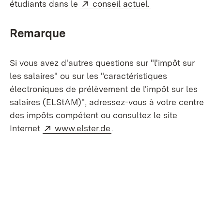
Externe:
(S’ouvre dans un
étudiants dans le
conseil actuel.
Remarque
Si vous avez d'autres questions sur "l'impôt sur
les salaires" ou sur les "caractéristiques
électroniques de prélèvement de l'impôt sur les
salaires (ELStAM)", adressez-vous à votre centre
des impôts compétent ou consultez le site
Externe:
(S’ouvre dans un nouvel on
Internet
www.elster.de
.