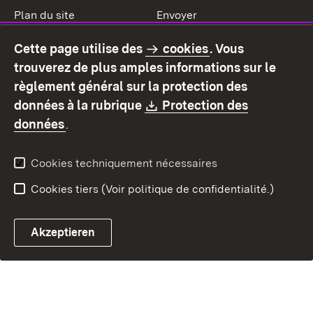
Plan du site
Envoyer
Mentions légales
Protection des données
Cette page utilise des
cookies
. Vous
Mode d'emploi
Déclaration sur
trouverez de plus amples informations sur le
l'accessibilité
règlement général sur la protection des
Contact
Signaler un lien brisé
Download:
données à la rubrique
Protection des
(S’ouvre dans un nouvel onglet)
données
.
Cookies techniquement nécessaires
Cookies tiers (Voir politique de confidentialité.)
Akzeptieren
Chatbot fiscal ouvrir
Système de rendez-vous et 
Formulaire de con