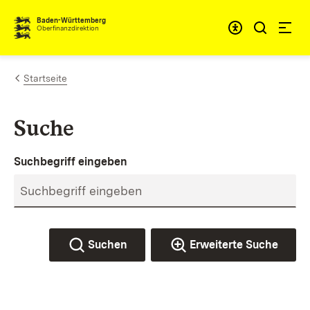
Zum Inhalt springen
Barrieref
Baden-Württemberg
Oberfinanzdirektion
Startseite
Suche
Suchbegriff eingeben
Suchen
Erweiterte Suche