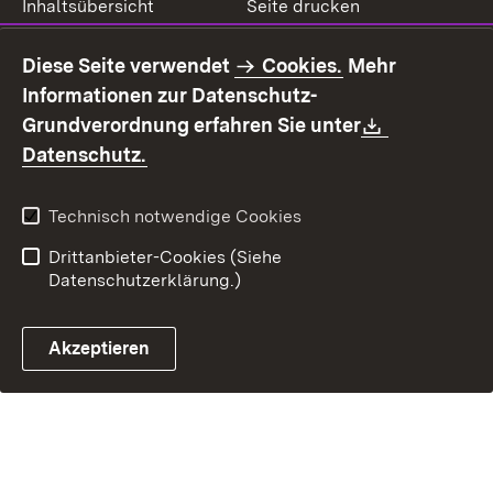
Inhaltsübersicht
Seite drucken
Impressum
Datenschutz
Diese Seite verwendet
Cookies.
Mehr
Benutzungshinweise
Erklärung zur
Informationen zur Datenschutz-
Barrierefreiheit
Download:
Grundverordnung erfahren Sie unter
Kontakt
Fehlerhaften Link melden
(Öffnet in neuem Fenster)
Datenschutz.
Technisch notwendige Cookies
Drittanbieter-Cookies (Siehe
Datenschutzerklärung.)
Akzeptieren
Steuerchatbot öffnen
Termin- und Rückrufsystem
Kontaktformular 