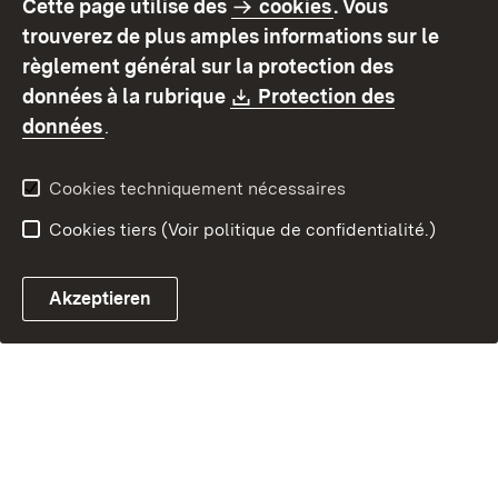
Cette page utilise des
cookies
. Vous
Mode d'emploi
Déclaration sur
trouverez de plus amples informations sur le
l'accessibilité
règlement général sur la protection des
Contact
Signaler un lien brisé
Download:
données à la rubrique
Protection des
(S’ouvre dans un nouvel onglet)
données
.
Cookies techniquement nécessaires
Cookies tiers (Voir politique de confidentialité.)
Akzeptieren
Chatbot fiscal ouvrir
Système de rendez-vous et 
Formulaire de con