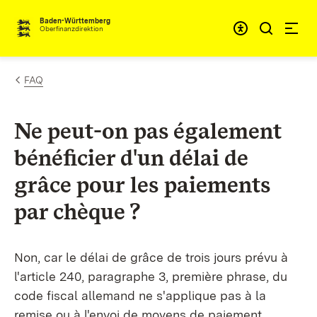
Passer au contenu
Accessibil
Baden-Württemberg
Oberfinanzdirektion
FAQ
Ne peut-on pas également
bénéficier d'un délai de
grâce pour les paiements
par chèque ?
Non, car le délai de grâce de trois jours prévu à
l'article 240, paragraphe 3, première phrase, du
code fiscal allemand ne s'applique pas à la
remise ou à l'envoi de moyens de paiement