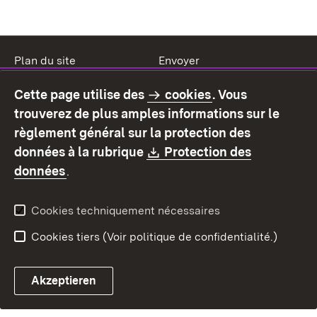
Plan du site
Envoyer
Mentions légales
Protection des données
Cette page utilise des
cookies
. Vous
Mode d'emploi
Déclaration sur
trouverez de plus amples informations sur le
l'accessibilité
règlement général sur la protection des
Contact
Signaler un lien brisé
Download:
données à la rubrique
Protection des
(S’ouvre dans un nouvel onglet)
données
.
Cookies techniquement nécessaires
Cookies tiers (Voir politique de confidentialité.)
Akzeptieren
Chatbot fiscal ouvrir
Système de rendez-vous et 
Formulaire de con