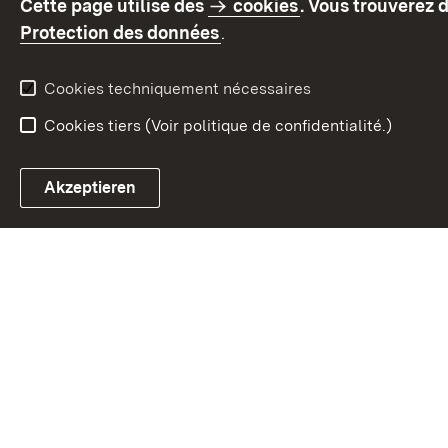
Cette page utilise des
cookies
. Vous trouverez 
(S’ouvre dans un nouvel on
Protection des données
.
Cookies techniquement nécessaires
Cookies tiers (Voir politique de confidentialité.)
Akzeptieren