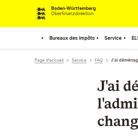
Baden-Württemberg
Passer au contenu
Oberfinanzdirektion
Bureaux des impôts
Service
EL
Page d'accueil
Service
FAQ
J'ai déménagé
J'ai 
l'admi
chang