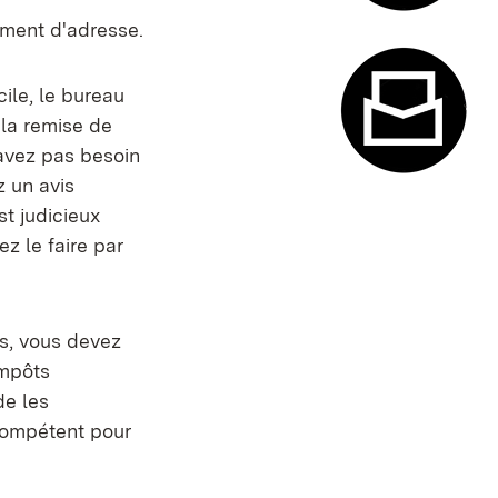
gement d'adresse.
Système de
ile, le bureau
 la remise de
'avez pas besoin
z un avis
Formulaire
st judicieux
z le faire par
glet)
s, vous devez
impôts
de les
compétent pour