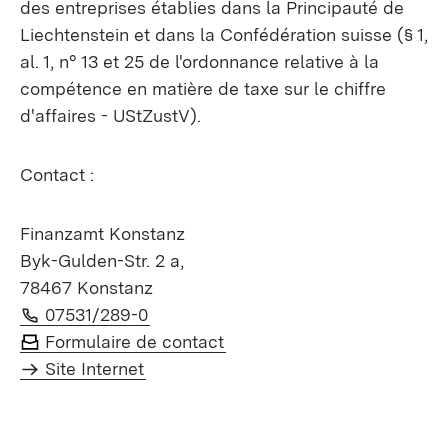
des entreprises établies dans la Principauté de
Liechtenstein et dans la Confédération suisse (§ 1,
al. 1, n° 13 et 25 de l'ordonnance relative à la
compétence en matière de taxe sur le chiffre
d'affaires - UStZustV).
Contact :
Finanzamt Konstanz
Byk-Gulden-Str. 2 a,
78467 Konstanz
Téléphone:
(S’ouvre dans un nouvel onglet)
07531/289-0
Formulaire de contact
Site Internet