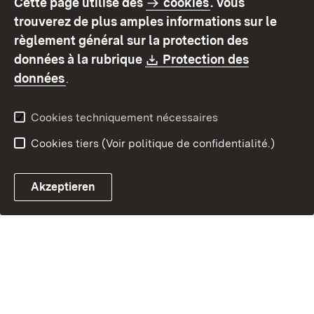
Cette page utilise des
cookies
. Vous
Mode d'emploi
Déclaration sur
trouverez de plus amples informations sur le
l'accessibilité
règlement général sur la protection des
Contact
Signaler un lien brisé
Download:
données à la rubrique
Protection des
(S’ouvre dans un nouvel onglet)
données
.
Cookies techniquement nécessaires
Cookies tiers (Voir politique de confidentialité.)
Akzeptieren
Chatbot fiscal ouvrir
Système de rendez-vous et 
Formulaire de con