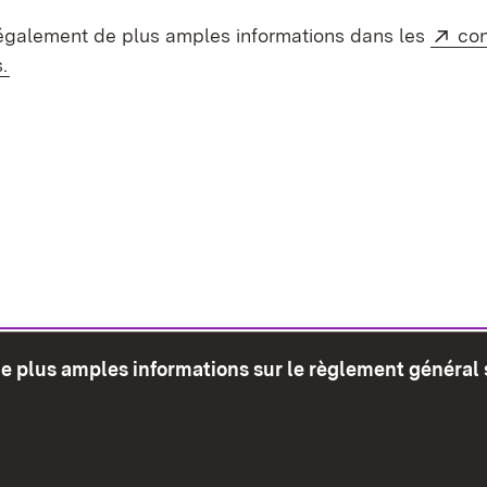
Ext
également de plus amples informations dans les
con
(S’ouvre dans un nouvel onglet)
.
de plus amples informations sur le règlement général 
glet)