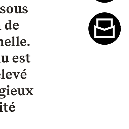
 sous
Système de
 de
elle.
nu est
Formulaire
élevé
igieux
ité