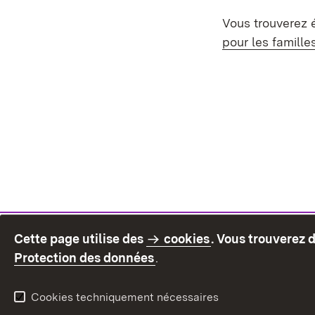
Vous trouverez 
pour les familles
Cette page utilise des
cookies
. Vous trouverez 
(S’ouvre dans un nouvel on
Protection des données
.
Cookies techniquement nécessaires