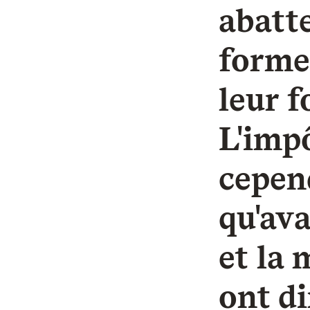
abatt
forme
leur 
L'impô
cepen
qu'ava
et la 
ont d