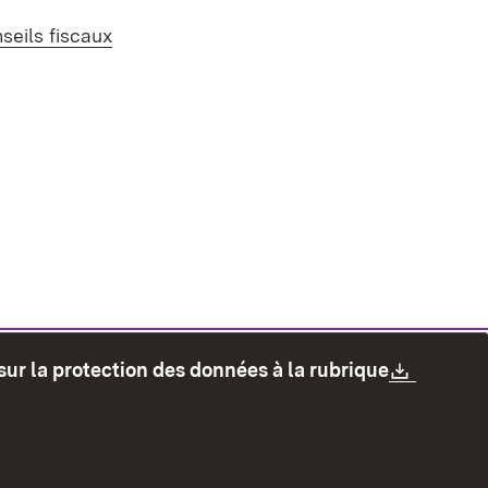
erne:
seils fiscaux
Downlo
sur la protection des données à la rubrique