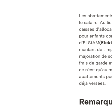
Les abattements
le salaire. Au li
caisses d'alloc
pour enfants co
d'ELStAM
(Elek
montant de l'imp
majoration de so
frais de garde e
ce n'est qu'au m
abattements pour
déjà versées.
Remarq