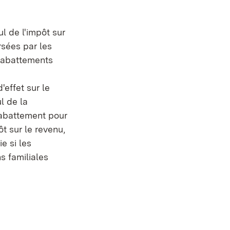
l de l'impôt sur
ersées par les
d'abattements
'effet sur le
l de la
l'abattement pour
t sur le revenu,
e si les
s familiales