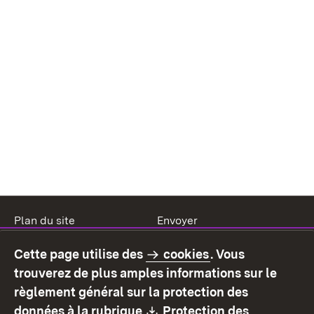
Plan du site
Envoyer
Mentions légales
Protection des données
Cette page utilise des
cookies
. Vous
Mode d'emploi
Déclaration sur
trouverez de plus amples informations sur le
l'accessibilité
règlement général sur la protection des
Contact
Signaler un lien brisé
Download:
données à la rubrique
Protection des