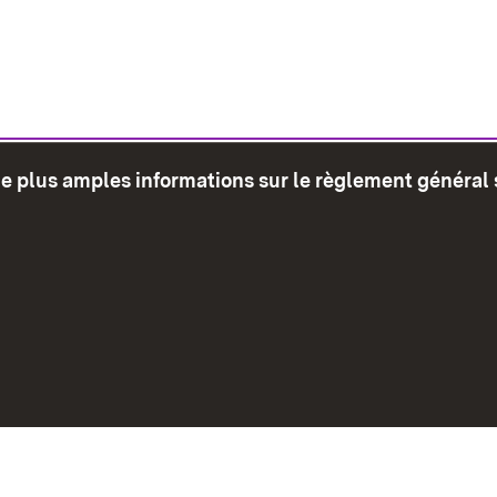
de plus amples informations sur le règlement général 
glet)
Plan du site
Envoyer
Mentions léga
Déclaration sur l'