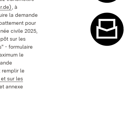
(S’ouvre dans un nouvel onglet)
r.de)
, à
Système de
duire la demande
abattement pour
née civile 2025,
mpôt sur les
s" - formulaire
Formulaire
maximum le
mande
remplir le
et sur les
l onglet)
 et annexe