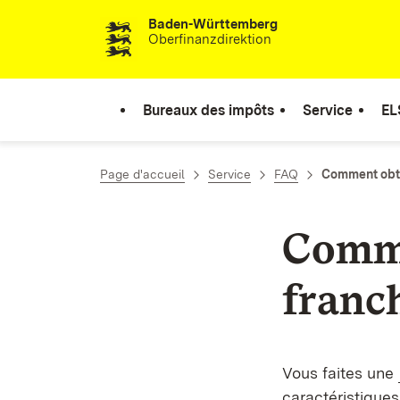
Baden-Württemberg
Passer au contenu
Oberfinanzdirektion
Bureaux des impôts
Service
EL
Page d'accueil
Service
FAQ
Comment obte
Comm
franch
Vous faites une
caractéristiques