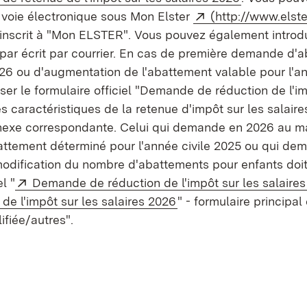
Externe:
voie électronique sous Mon Elster
(http://www.elste
e inscrit à "Mon ELSTER". Vous pouvez également intro
par écrit par courrier. En cas de première demande d'
026 ou d'augmentation de l'abattement valable pour l'an
liser le formulaire officiel "Demande de réduction de l'i
es caractéristiques de la retenue d'impôt sur les salaire
annexe correspondante. Celui qui demande en 2026 au 
attement déterminé pour l'année civile 2025 ou qui de
odification du nombre d'abattements pour enfants doit 
Externe:
l "
Demande de réduction de l'impôt sur les salaires 
(S’ouvre dans un nouve
 de l'impôt sur les salaires 2026
" - formulaire principal
fiée/autres".