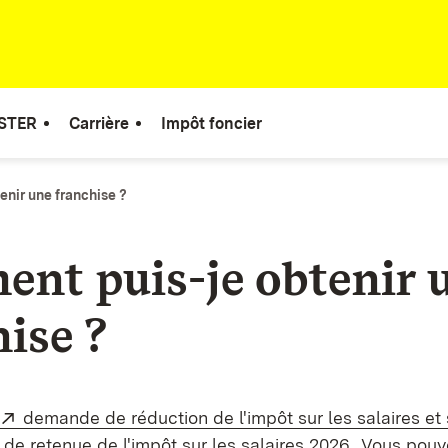
STER
Carrière
Impôt foncier
nir une franchise ?
ent
puis-je obtenir 
ise ?
Externe:
demande de réduction de l'impôt sur les salaires et 
(S’ouvre da
 de retenue de l'impôt sur les salaires 2026
. Vous pouv