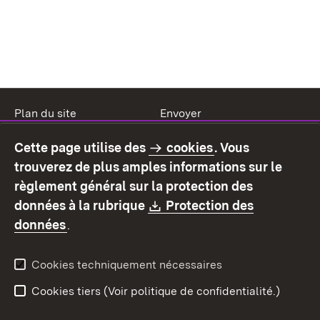
Plan du site
Envoyer
Mentions légales
Protection des données
Cette page utilise des
cookies
. Vous
Mode d'emploi
Déclaration sur
trouverez de plus amples informations sur le
l'accessibilité
règlement général sur la protection des
Contact
Signaler un lien brisé
Download:
données à la rubrique
Protection des
(S’ouvre dans un nouvel onglet)
données
.
Cookies techniquement nécessaires
Cookies tiers (Voir politique de confidentialité.)