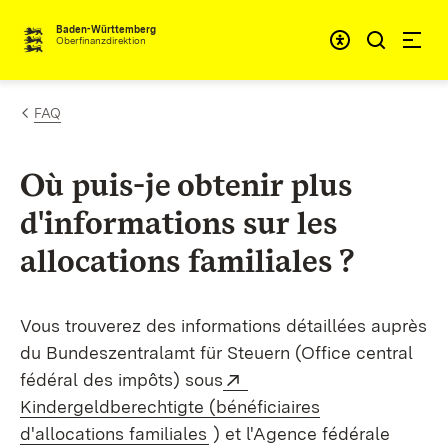
Passer au contenu
Accessibil
Baden-Württemberg
Oberfinanzdirektion
FAQ
Où puis-je obtenir plus
d'informations sur les
allocations familiales ?
Vous trouverez des informations détaillées auprès
du Bundeszentralamt für Steuern (Office central
Externe:
fédéral des impôts) sous
Kindergeldberechtigte (bénéficiaires
(S’ouvre dans un nouvel ongl
d'allocations familiales
) et l'Agence fédérale