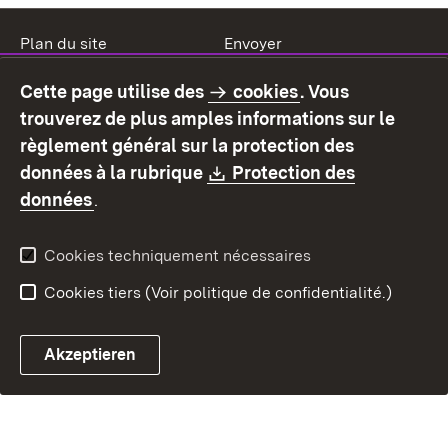
Plan du site
Envoyer
Mentions légales
Protection des données
Cette page utilise des
cookies
. Vous
Mode d'emploi
Déclaration sur
trouverez de plus amples informations sur le
l'accessibilité
règlement général sur la protection des
Contact
Signaler un lien brisé
Download:
données à la rubrique
Protection des
(S’ouvre dans un nouvel onglet)
données
.
Cookies techniquement nécessaires
Cookies tiers (Voir politique de confidentialité.)
Akzeptieren
Chatbot fiscal ouvrir
Système de rendez-vous et 
Formulaire de con