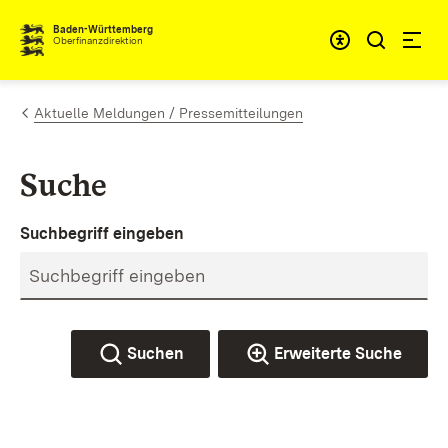
Zum Inhalt springen
Barrieref
Baden-Württemberg
Oberfinanzdirektion
Aktuelle Meldungen / Pressemitteilungen
Suche
Suchbegriff eingeben
Suchen
Erweiterte Suche