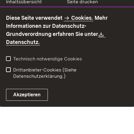
Inhaltsübersicht
Seite drucken
Impressum
Datenschutz
Diese Seite verwendet
Cookies.
Mehr
Benutzungshinweise
Erklärung zur
Informationen zur Datenschutz-
Barrierefreiheit
Download:
Grundverordnung erfahren Sie unter
Kontakt
Fehlerhaften Link melden
(Öffnet in neuem Fenster)
Datenschutz.
Technisch notwendige Cookies
Drittanbieter-Cookies (Siehe
Datenschutzerklärung.)
Akzeptieren
Steuerchatbot öffnen
Termin- und Rückrufsystem
Kontaktformular 