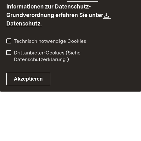
Benutzungshinweise
Erklärung zur
Informationen zur Datenschutz-
Barrierefreiheit
Download:
Grundverordnung erfahren Sie unter
Kontakt
Fehlerhaften Link melden
(Öffnet in neuem Fenster)
Datenschutz.
Technisch notwendige Cookies
Drittanbieter-Cookies (Siehe
Datenschutzerklärung.)
Akzeptieren
Steuerchatbot öffnen
Termin- und Rückrufsystem
Kontaktformular 