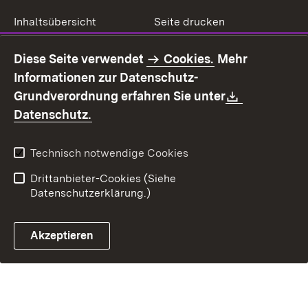
Inhaltsübersicht
Seite drucken
Impressum
Datenschutz
Diese Seite verwendet
Cookies.
Mehr
Benutzungshinweise
Erklärung zur
Informationen zur Datenschutz-
Barrierefreiheit
Download:
Grundverordnung erfahren Sie unter
Kontakt
Fehlerhaften Link melden
(Öffnet in neuem Fenster)
Datenschutz.
Technisch notwendige Cookies
Drittanbieter-Cookies (Siehe
Datenschutzerklärung.)
Akzeptieren
Steuerchatbot öffnen
Termin- und Rückrufsystem
Kontaktformular 