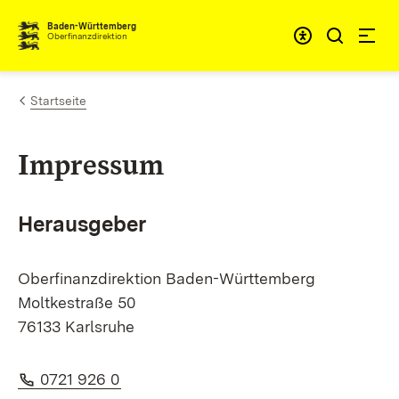
Zum Inhalt springen
Barrieref
Baden-Württemberg
Oberfinanzdirektion
Startseite
Impressum
Herausgeber
Oberfinanzdirektion Baden-Württemberg
Moltkestraße 50
76133 Karlsruhe
Telefon:
(Öffnet in neuem Fenster)
0721 926 0