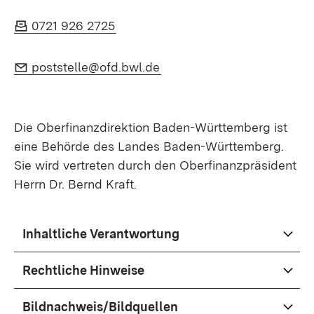
Fax:
(Öffnet in neuem Fenster)
0721 926 2725
E-Mail:
(Öffnet in neuem Fenster)
poststelle@ofd.bwl.de
Die Oberfinanzdirektion Baden-Württemberg ist
eine Behörde des Landes Baden-Württemberg.
Sie wird vertreten durch den Oberfinanzpräsident
Herrn Dr. Bernd Kraft.
Inhaltliche Verantwortung
Rechtliche Hinweise
Bildnachweis/Bildquellen