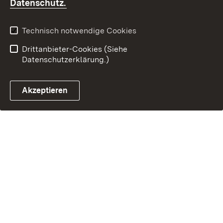
(Öffnet in neuem Fenster)
Datenschutz.
Technisch notwendige Cookies
Drittanbieter-Cookies (Siehe
Datenschutzerklärung.)
Akzeptieren
Steuerchatbot öffnen
Termin- und Rückrufsystem
Kontaktformular 