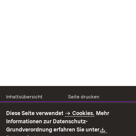
Inhaltsübersicht
Seite drucken
Impressum
Datenschutz
Diese Seite verwendet
Cookies.
Mehr
Benutzungshinweise
Erklärung zur
Informationen zur Datenschutz-
Barrierefreiheit
Download:
Grundverordnung erfahren Sie unter
Kontakt
Fehlerhaften Link melden