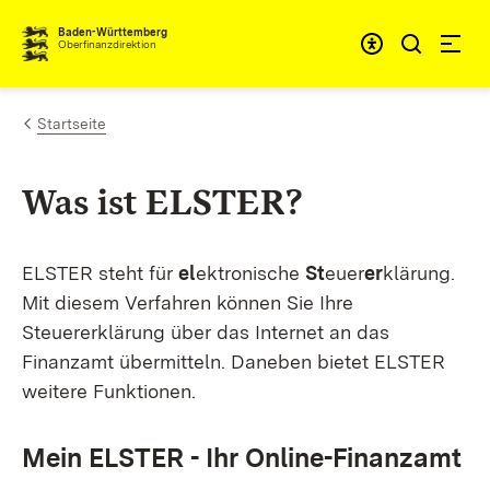
Zum Inhalt springen
Barrieref
Baden-Württemberg
Oberfinanzdirektion
Startseite
Was ist ELSTER?
ELSTER steht für
el
ektronische
St
euer
er
klärung.
Mit diesem Verfahren können Sie Ihre
Steuererklärung über das Internet an das
Finanzamt übermitteln. Daneben bietet ELSTER
weitere Funktionen.
Mein ELSTER - Ihr Online-Finanzamt