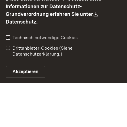
Benutzungshinweise
Erklärung zur
Informationen zur Datenschutz-
Barrierefreiheit
Download:
Grundverordnung erfahren Sie unter
Kontakt
Fehlerhaften Link melden
(Öffnet in neuem Fenster)
Datenschutz.
Technisch notwendige Cookies
Drittanbieter-Cookies (Siehe
Datenschutzerklärung.)
Akzeptieren
Steuerchatbot öffnen
Termin- und Rückrufsystem
Kontaktformular 