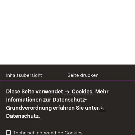
Inhaltsübersicht
Seite drucken
Impressum
Datenschutz
Diese Seite verwendet
Cookies.
Mehr
Benutzungshinweise
Erklärung zur
Informationen zur Datenschutz-
Barrierefreiheit
Download:
Grundverordnung erfahren Sie unter
Kontakt
Fehlerhaften Link melden
(Öffnet in neuem Fenster)
Datenschutz.
Technisch notwendige Cookies