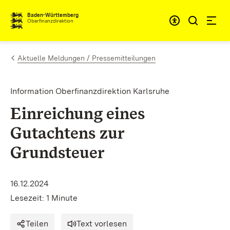
Zum Inhalt springen
Barrieref
Baden-Württemberg
Oberfinanzdirektion
Aktuelle Meldungen / Pressemitteilungen
Information Oberfinanzdirektion Karlsruhe
Einreichung eines
Gutachtens zur
Grundsteuer
16.12.2024
Lesezeit: 1 Minute
Teilen
Text vorlesen