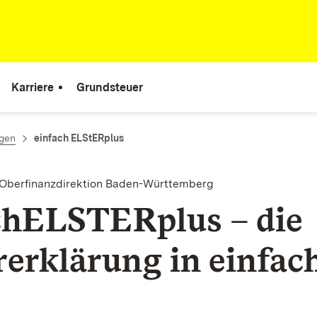
Karriere
Grundsteuer
ngen
einfach ELStERplus
 Oberfinanzdirektion Baden-Württemberg
chELSTERplus – die
rerklärung in einfac