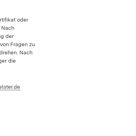
tifikat oder
(Öffnet in neuem Fenster)
. Nach
ng der
 von Fragen zu
mdrehen. Nach
er die
(Öffnet in neuem Fenster)
lster.de