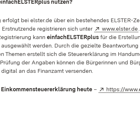
einfachELSTERplus nutzen?
erfolgt bei elster.de über ein bestehendes ELSTER-Zer
Extern:
Erstnutzende registrieren sich unter
www.elster.de
Registrierung kann
einfachELSTERplus
für die Erstellu
 ausgewählt werden. Durch die gezielte Beantwortung
en Themen erstellt sich die Steuererklärung im Handu
Prüfung der Angaben können die Bürgerinnen und Bürg
 digital an das Finanzamt versenden.
Extern:
t Einkommensteuererklärung heute
–
https://www.e