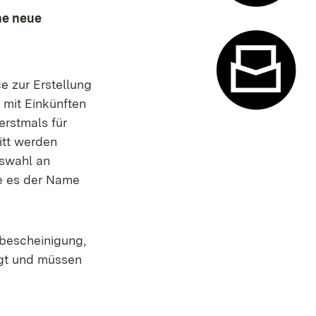
ne neue
Termin- u
e zur Erstellung
 mit Einkünften
erstmals für
Kontaktfor
itt werden
uswahl an
ie es der Name
rbescheinigung,
igt und müssen