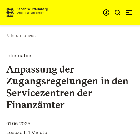
Zum Inhalt springen
Barrieref
Baden-Württemberg
Oberfinanzdirektion
Informatives
Information
Anpassung der
Zugangsregelungen in den
Servicezentren der
Finanzämter
01.06.2025
Lesezeit: 1 Minute