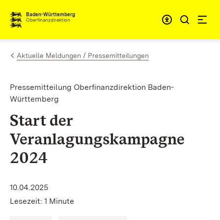
Zum Inhalt springen
Barrieref
Baden-Württemberg
Oberfinanzdirektion
Aktuelle Meldungen / Pressemitteilungen
Pressemitteilung Oberfinanzdirektion Baden-
Württemberg
Start der
Veranlagungskampagne
2024
10.04.2025
Lesezeit: 1 Minute