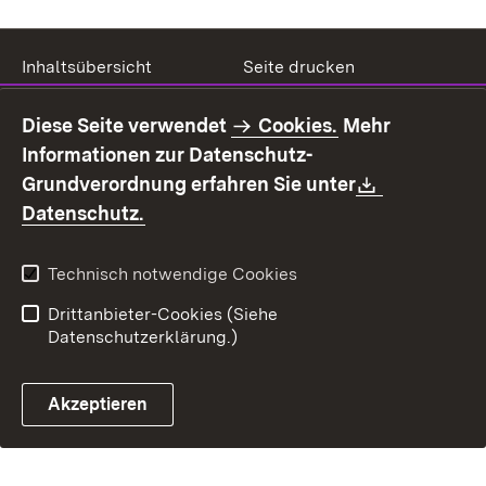
Inhaltsübersicht
Seite drucken
Impressum
Datenschutz
Diese Seite verwendet
Cookies.
Mehr
Benutzungshinweise
Erklärung zur
Informationen zur Datenschutz-
Barrierefreiheit
Download:
Grundverordnung erfahren Sie unter
Kontakt
Fehlerhaften Link melden
(Öffnet in neuem Fenster)
Datenschutz.
Technisch notwendige Cookies
Drittanbieter-Cookies (Siehe
Datenschutzerklärung.)
Akzeptieren
Steuerchatbot öffnen
Termin- und Rückrufsystem
Kontaktformular 