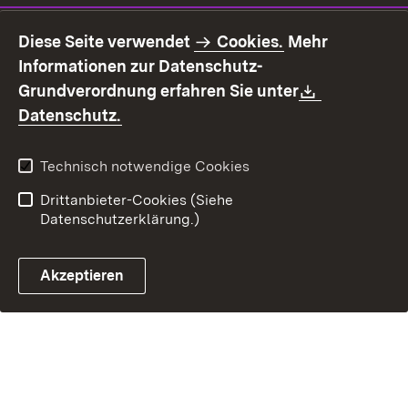
Impressum
Datenschutz
Diese Seite verwendet
Cookies.
Mehr
Benutzungshinweise
Erklärung zur
Informationen zur Datenschutz-
Barrierefreiheit
Download:
Grundverordnung erfahren Sie unter
Kontakt
Fehlerhaften Link melden
(Öffnet in neuem Fenster)
Datenschutz.
Technisch notwendige Cookies
Drittanbieter-Cookies (Siehe
Datenschutzerklärung.)
Akzeptieren
Steuerchatbot öffnen
Termin- und Rückrufsystem
Kontaktformular 