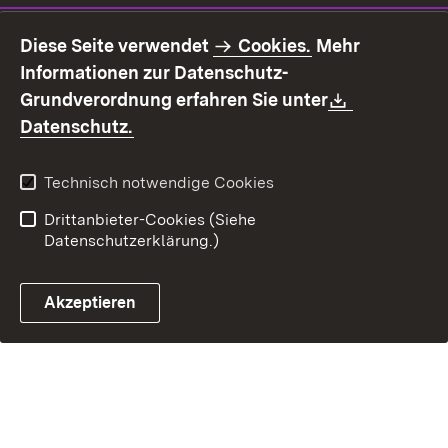
Impressum
Datenschutz
Diese Seite verwendet
Cookies.
Mehr
Benutzungshinweise
Erklärung zur
Informationen zur Datenschutz-
Barrierefreiheit
Download:
Grundverordnung erfahren Sie unter
Kontakt
Fehlerhaften Link melden
(Öffnet in neuem Fenster)
Datenschutz.
Technisch notwendige Cookies
Drittanbieter-Cookies (Siehe
Datenschutzerklärung.)
Akzeptieren
Steuerchatbot öffnen
Termin- und Rückrufsystem
Kontaktformular 