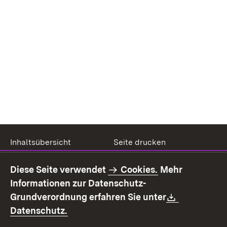
Inhaltsübersicht
Seite drucken
Impressum
Datenschutz
Diese Seite verwendet
Cookies.
Mehr
Benutzungshinweise
Erklärung zur
Informationen zur Datenschutz-
Barrierefreiheit
Download:
Grundverordnung erfahren Sie unter
Kontakt
Fehlerhaften Link melden
(Öffnet in neuem Fenster)
Datenschutz.