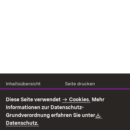
Inhaltsübersicht
Seite drucken
Impressum
Datenschutz
Diese Seite verwendet
Cookies.
Mehr
Benutzungshinweise
Erklärung zur
Informationen zur Datenschutz-
Barrierefreiheit
Download:
Grundverordnung erfahren Sie unter
Kontakt
Fehlerhaften Link melden
(Öffnet in neuem Fenster)
Datenschutz.