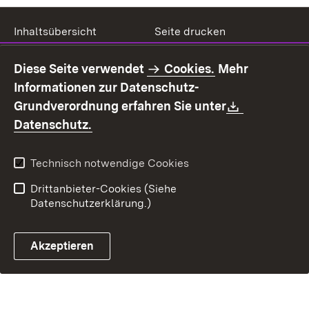
Inhaltsübersicht
Seite drucken
Impressum
Datenschutz
Diese Seite verwendet
Cookies.
Mehr
Benutzungshinweise
Erklärung zur
Informationen zur Datenschutz-
Barrierefreiheit
Download:
Grundverordnung erfahren Sie unter
Kontakt
Fehlerhaften Link melden
(Öffnet in neuem Fenster)
Datenschutz.
Technisch notwendige Cookies
Drittanbieter-Cookies (Siehe
Datenschutzerklärung.)
Akzeptieren
Steuerchatbot öffnen
Termin- und Rückrufsystem
Kontaktformular 