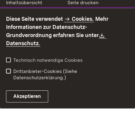
Inhaltsübersicht
Seite drucken
Impressum
Datenschutz
Diese Seite verwendet
Cookies.
Mehr
Benutzungshinweise
Erklärung zur
Informationen zur Datenschutz-
Barrierefreiheit
Download:
Grundverordnung erfahren Sie unter
Kontakt
Fehlerhaften Link melden
(Öffnet in neuem Fenster)
Datenschutz.
Technisch notwendige Cookies
Drittanbieter-Cookies (Siehe
Datenschutzerklärung.)
Akzeptieren
Steuerchatbot öffnen
Termin- und Rückrufsystem
Kontaktformular 