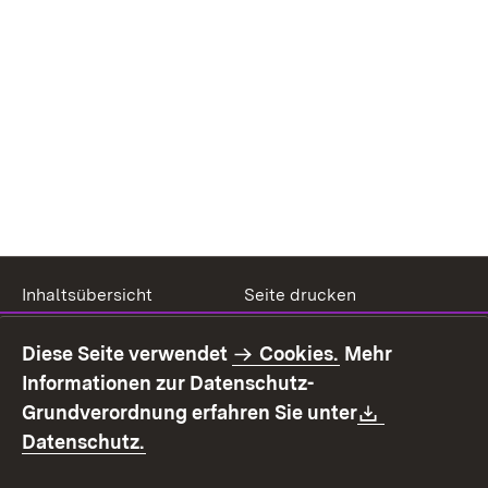
Inhaltsübersicht
Seite drucken
Impressum
Datenschutz
Diese Seite verwendet
Cookies.
Mehr
Benutzungshinweise
Erklärung zur
Informationen zur Datenschutz-
Barrierefreiheit
Download:
Grundverordnung erfahren Sie unter
Kontakt
Fehlerhaften Link melden
(Öffnet in neuem Fenster)
Datenschutz.