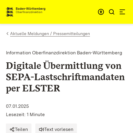
Zum Inhalt springen
Barrieref
Baden-Württemberg
Oberfinanzdirektion
Aktuelle Meldungen / Pressemitteilungen
Information Oberfinanzdirektion Baden-Württemberg
Digitale Übermittlung von
SEPA-Lastschriftmandaten
per ELSTER
07.01.2025
Lesezeit: 1 Minute
Teilen
Text vorlesen