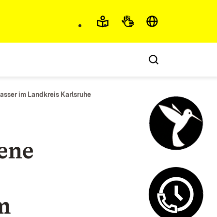
Barrierefreiheit und 
asser im Landkreis Karlsruhe
ene
Steuercha
m