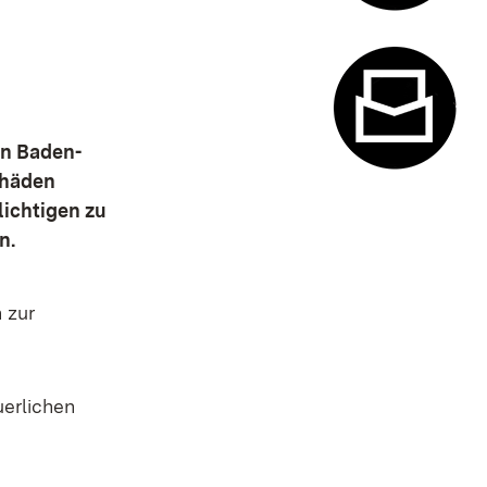
Termin- u
en Baden-
chäden
Kontaktfor
lichtigen zu
n.
 zur
uerlichen