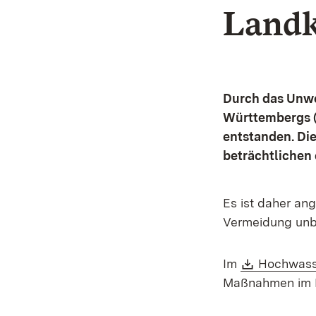
Landk
Durch das Unwe
Württembergs (
entstanden. Die
beträchtlichen
Es ist daher an
Vermeidung unb
Download
Im
Hochwass
Maßnahmen im D