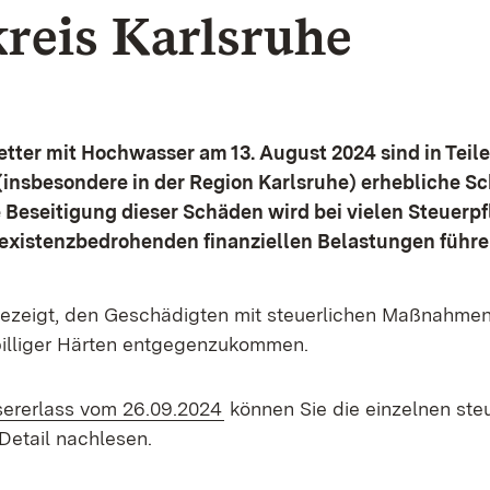
reis Karlsruhe
tter mit Hochwasser am 13. August 2024 sind in Teil
insbesondere in der Region Karlsruhe) erhebliche S
 Beseitigung dieser Schäden wird bei vielen Steuerpf
 existenzbedrohenden finanziellen Belastungen führe
gezeigt, den Geschädigten mit steuerlichen Maßnahmen
illiger Härten entgegenzukommen.
:
(Öffnet in neuem Fenster)
ererlass vom 26.09.2024
können Sie die einzelnen ste
etail nachlesen.