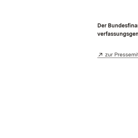
Der Bundesfina
verfassungsgem
Extern:
zur Pressemi