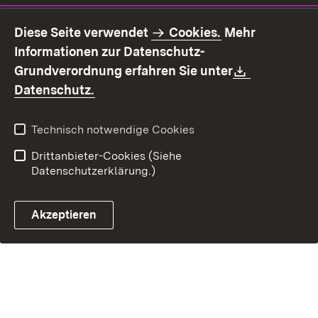
Impressum
Datenschutz
Diese Seite verwendet
Cookies.
Mehr
Benutzungshinweise
Erklärung zur
Informationen zur Datenschutz-
Barrierefreiheit
Download:
Grundverordnung erfahren Sie unter
Kontakt
Fehlerhaften Link melden
(Öffnet in neuem Fenster)
Datenschutz.
Technisch notwendige Cookies
Drittanbieter-Cookies (Siehe
Datenschutzerklärung.)
Akzeptieren
Steuerchatbot öffnen
Termin- und Rückrufsystem
Kontaktformular 