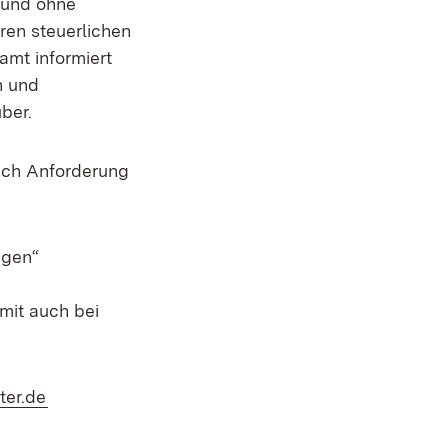
 und ohne
ren steuerlichen
amt informiert
n und
ber.
ach Anforderung
igen“
mit auch bei
(Öffnet in neuem Fenster)
ter.de