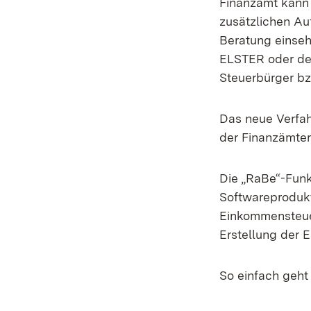
Finanzamt kann 
zusätzlichen Au
Beratung einseh
ELSTER oder der
Steuerbürger bz
Das neue Verfah
der Finanzämter
Die „RaBe“-Fun
Softwareprodukt
Einkommensteue
Erstellung der 
So einfach geh