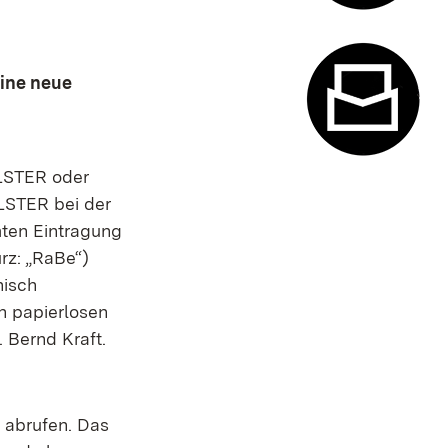
Termin- u
ine neue
ELSTER oder
Kontaktfor
LSTER bei der
mten Eintragung
rz: „RaBe“)
nisch
en papierlosen
 Bernd Kraft.
 abrufen. Das