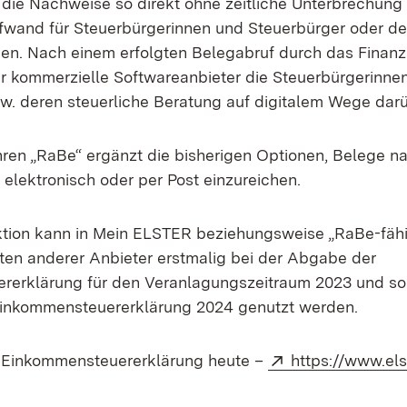
die Nachweise so direkt ohne zeitliche Unterbrechung
fwand für Steuerbürgerinnen und Steuerbürger oder de
en. Nach einem erfolgten Belegabruf durch das Finanz
 kommerzielle Softwareanbieter die Steuerbürgerinne
w. deren steuerliche Beratung auf digitalem Wege darü
ren „RaBe“ ergänzt die bisherigen Optionen, Belege n
 elektronisch oder per Post einzureichen.
ktion kann in Mein ELSTER beziehungsweise „RaBe-fäh
en anderer Anbieter erstmalig bei der Abgabe der
rerklärung für den Veranlagungszeitraum 2023 und so
Einkommensteuererklärung 2024 genutzt werden.
Extern:
t Einkommensteuererklärung heute –
https://www.els