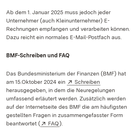
Ab dem 1. Januar 2025 muss jedoch jeder
Unternehmer (auch Kleinunternehmer) E-
Rechnungen empfangen und verarbeiten können.
Dazu reicht ein normales E-Mail-Postfach aus.
BMF-Schreiben und FAQ
Das Bundesministerium der Finanzen (BMF) hat
Extern:
(Öffnet in neu
am 15.Oktober 2024 ein
Schreiben
herausgegeben, in dem die Neuregelungen
umfassend erläutert werden. Zusätzlich werden
auf der Internetseite des BMF die am häufigsten
gestellten Fragen in zusammengefasster Form
Extern:
(Öffnet in neuem Fenster)
beantwortet (
FAQ
).