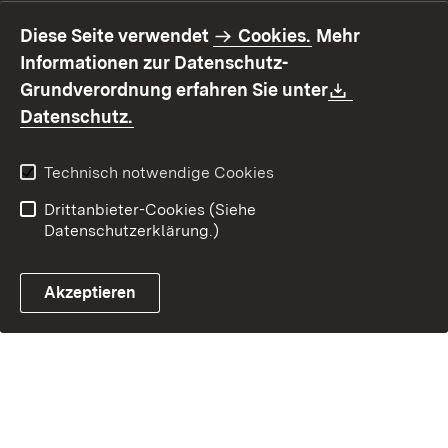
Impressum
Datenschutz
Diese Seite verwendet
Cookies.
Mehr
Benutzungshinweise
Erklärung zur
Informationen zur Datenschutz-
Barrierefreiheit
Download:
Grundverordnung erfahren Sie unter
Kontakt
Fehlerhaften Link melden
(Öffnet in neuem Fenster)
Datenschutz.
Technisch notwendige Cookies
Drittanbieter-Cookies (Siehe
Datenschutzerklärung.)
Akzeptieren
Steuerchatbot öffnen
Termin- und Rückrufsystem
Kontaktformular 