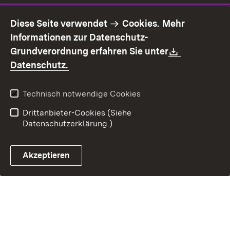
Impressum
Datenschutz
Diese Seite verwendet
Cookies.
Mehr
Benutzungshinweise
Erklärung zur
Informationen zur Datenschutz-
Barrierefreiheit
Download:
Grundverordnung erfahren Sie unter
Kontakt
Fehlerhaften Link melden
(Öffnet in neuem Fenster)
Datenschutz.
Technisch notwendige Cookies
Drittanbieter-Cookies (Siehe
Datenschutzerklärung.)
Akzeptieren
Steuerchatbot öffnen
Termin- und Rückrufsystem
Kontaktformular 