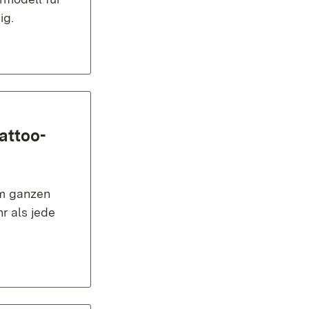
ig.
attoo-
im ganzen
r als jede