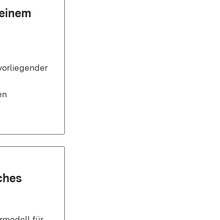
 einem
vorliegender
en
ches
modell für