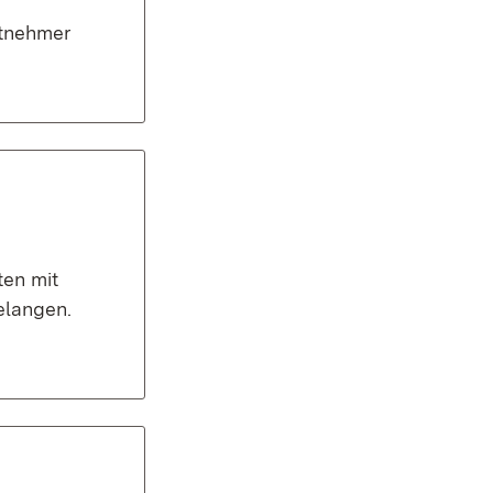
itnehmer
ten mit
elangen.