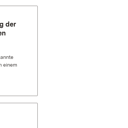
g der
en
nannte
an einem