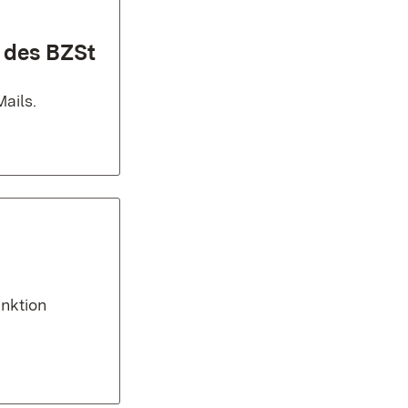
 des BZSt
ails.
nktion