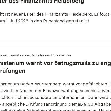
ter des Finanzamts Heidelberg
ht ist neuer Leiter des Finanzamts Heidelberg. Er folgt
um 1. Juli 2026 in den Ruhestand getreten ist.
ieninformation des Ministerium für Finanzen
isterium warnt vor Betrugsmails zu an
prüfungen
nisterium Baden-Württemberg warnt vor gefälschten E-
esweit im Namen der Finanzverwaltung verschickt werd
richten sich insbesondere an Unternehmen. Darin wird 
e angebliche „Prüfungsanordnung gemäß §193 Abgab
 mit der eine Betriebsprüfung vorgetäuscht wird. Häufi