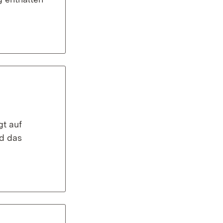
gt auf
nd das