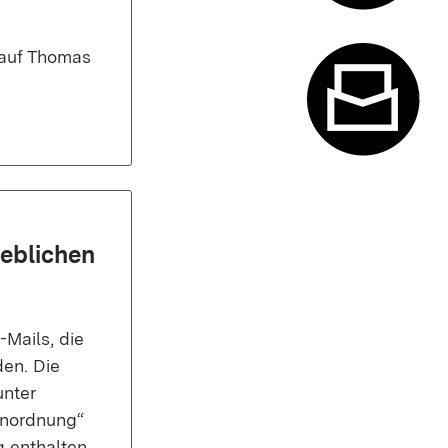
Termin- u
 auf Thomas
Kontaktfor
geblichen
Mails, die
en. Die
unter
enordnung“
g enthalten