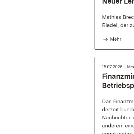
Neuer Lei
Mathias Brec
Riedel, der z
Mehr
15.07.2026
Med
Finanzmin
Betriebs
Das Finanzmi
derzeit bund
Nachrichten 
anderem ein
angekündigt,