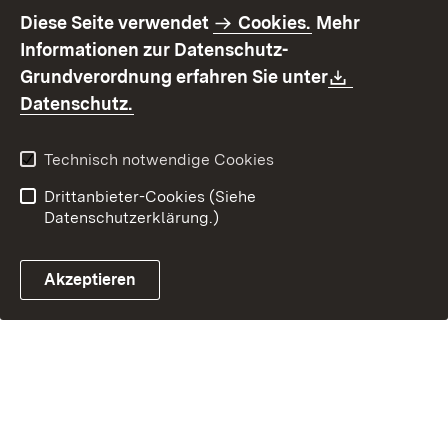
Impressum
Datenschutz
Diese Seite verwendet
Cookies.
Mehr
Benutzungshinweise
Erklärung zur
Informationen zur Datenschutz-
Barrierefreiheit
Download:
Grundverordnung erfahren Sie unter
Kontakt
Fehlerhaften Link melden
(Öffnet in neuem Fenster)
Datenschutz.
Technisch notwendige Cookies
Drittanbieter-Cookies (Siehe
Datenschutzerklärung.)
Akzeptieren
Steuerchatbot öffnen
Termin- und Rückrufsystem
Kontaktformular 