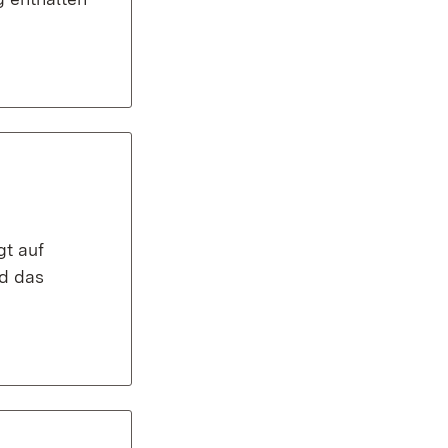
gt auf
nd das