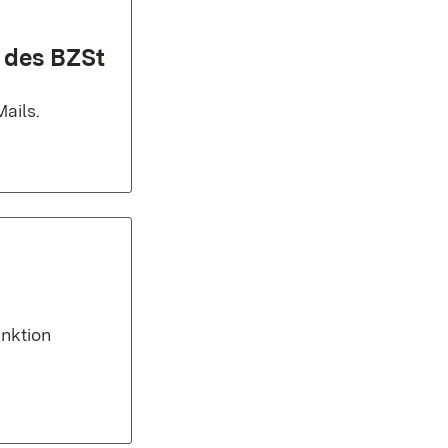
 des BZSt
ails.
nktion