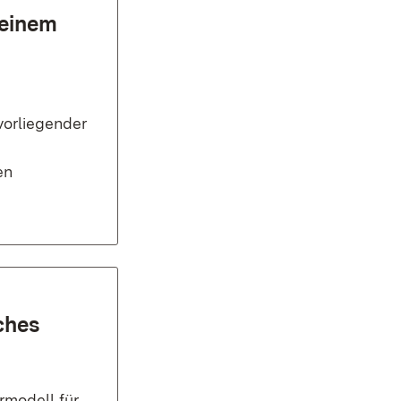
 einem
vorliegender
en
ches
modell für