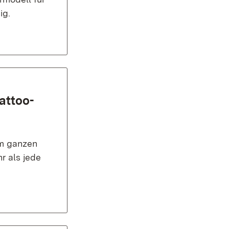
ig.
attoo-
im ganzen
r als jede