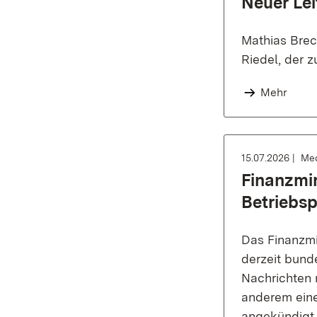
Neuer Lei
Mathias Brec
Riedel, der z
Mehr
15.07.2026
Med
Finanzmin
Betriebs
Das Finanzmi
derzeit bund
Nachrichten 
anderem ein
angekündigt,