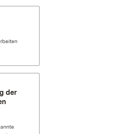
rbeiten
g der
en
nannte