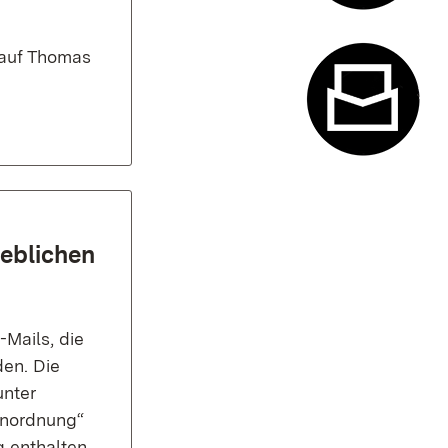
Termin- u
 auf Thomas
Kontaktfor
geblichen
Mails, die
en. Die
unter
enordnung“
g enthalten