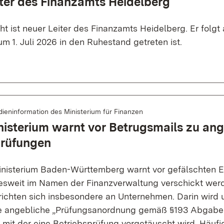
ter des Finanzamts Heidelberg
ht ist neuer Leiter des Finanzamts Heidelberg. Er folgt
um 1. Juli 2026 in den Ruhestand getreten ist.
ieninformation des Ministerium für Finanzen
isterium warnt vor Betrugsmails zu an
prüfungen
nisterium Baden-Württemberg warnt vor gefälschten E-
esweit im Namen der Finanzverwaltung verschickt werd
richten sich insbesondere an Unternehmen. Darin wird 
e angebliche „Prüfungsanordnung gemäß §193 Abgab
 mit der eine Betriebsprüfung vorgetäuscht wird. Häufi