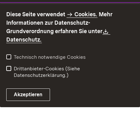
Impressum
Datenschutz
Diese Seite verwendet
Cookies.
Mehr
Benutzungshinweise
Erklärung zur
Informationen zur Datenschutz-
Barrierefreiheit
Download:
Grundverordnung erfahren Sie unter
Kontakt
Fehlerhaften Link melden
(Öffnet in neuem Fenster)
Datenschutz.
Technisch notwendige Cookies
Drittanbieter-Cookies (Siehe
Datenschutzerklärung.)
Akzeptieren
Steuerchatbot öffnen
Termin- und Rückrufsystem
Kontaktformular 