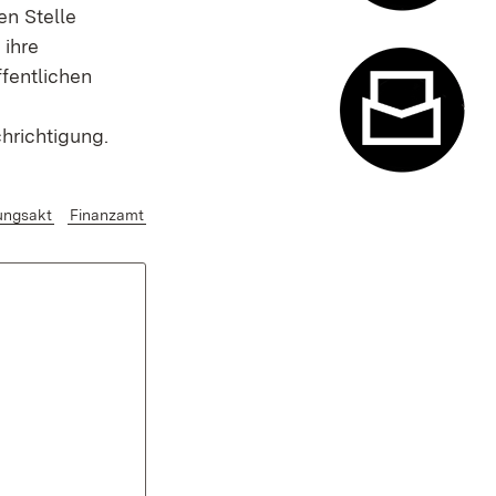
en Stelle
Termin- u
ihre
ffentlichen
hrichtigung.
Kontaktfor
ungsakt
Finanzamt