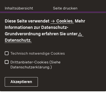
Inhaltsübersicht
Seite drucken
Impressum
Datenschutz
Diese Seite verwendet
Cookies.
Mehr
Benutzungshinweise
Erklärung zur
Informationen zur Datenschutz-
Barrierefreiheit
Download:
Grundverordnung erfahren Sie unter
Kontakt
Fehlerhaften Link melden
(Öffnet in neuem Fenster)
Datenschutz.
Technisch notwendige Cookies
Drittanbieter-Cookies (Siehe
Datenschutzerklärung.)
Akzeptieren
Steuerchatbot öffnen
Termin- und Rückrufsystem
Kontaktformular 