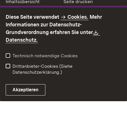
Inhaltsübersicht
Seite drucken
Impressum
Datenschutz
Diese Seite verwendet
Cookies.
Mehr
Benutzungshinweise
Erklärung zur
Informationen zur Datenschutz-
Barrierefreiheit
Download:
Grundverordnung erfahren Sie unter
Kontakt
Fehlerhaften Link melden
(Öffnet in neuem Fenster)
Datenschutz.
Technisch notwendige Cookies
Drittanbieter-Cookies (Siehe
Datenschutzerklärung.)
Akzeptieren
Steuerchatbot öffnen
Termin- und Rückrufsystem
Kontaktformular 