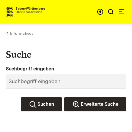
Zum Inhalt springen
Barrieref
Baden-Württemberg
Oberfinanzdirektion
Informatives
Suche
Suchbegriff eingeben
Suchen
Erweiterte Suche