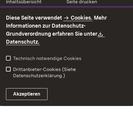
Inhaltsübersicht
Seite drucken
Impressum
Datenschutz
Diese Seite verwendet
Cookies.
Mehr
Benutzungshinweise
Erklärung zur
Informationen zur Datenschutz-
Barrierefreiheit
Download:
Grundverordnung erfahren Sie unter
Kontakt
Fehlerhaften Link melden
(Öffnet in neuem Fenster)
Datenschutz.
Technisch notwendige Cookies
Drittanbieter-Cookies (Siehe
Datenschutzerklärung.)
Akzeptieren
Steuerchatbot öffnen
Termin- und Rückrufsystem
Kontaktformular 