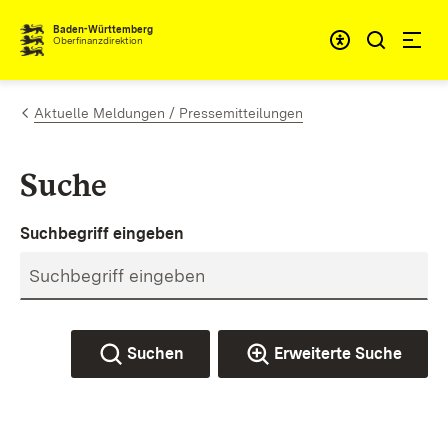
Zum Inhalt springen
Barrieref
Baden-Württemberg
Oberfinanzdirektion
Aktuelle Meldungen / Pressemitteilungen
Suche
Suchbegriff eingeben
Suchen
Erweiterte Suche