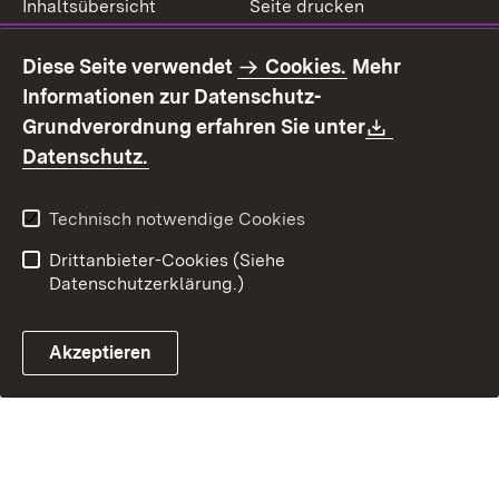
Inhaltsübersicht
Seite drucken
Impressum
Datenschutz
Diese Seite verwendet
Cookies.
Mehr
Benutzungshinweise
Erklärung zur
Informationen zur Datenschutz-
Barrierefreiheit
Download:
Grundverordnung erfahren Sie unter
Kontakt
Fehlerhaften Link melden
(Öffnet in neuem Fenster)
Datenschutz.
Technisch notwendige Cookies
Drittanbieter-Cookies (Siehe
Datenschutzerklärung.)
Akzeptieren
Steuerchatbot öffnen
Termin- und Rückrufsystem
Kontaktformular 