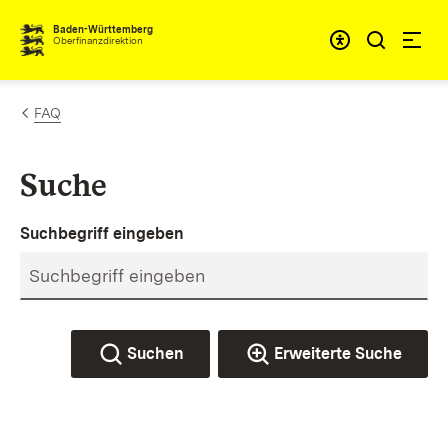
Zum Inhalt springen
Barrieref
Baden-Württemberg
Oberfinanzdirektion
FAQ
Suche
Suchbegriff eingeben
Suchen
Erweiterte Suche