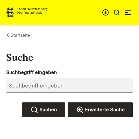
Zum Inhalt springen
Barrieref
Baden-Württemberg
Oberfinanzdirektion
Startseite
Suche
Suchbegriff eingeben
Suchen
Erweiterte Suche