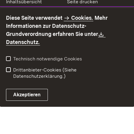
Inhaltsübersicht
Seite drucken
Impressum
Datenschutz
Diese Seite verwendet
Cookies.
Mehr
Benutzungshinweise
Erklärung zur
Informationen zur Datenschutz-
Barrierefreiheit
Download:
Grundverordnung erfahren Sie unter
Kontakt
Fehlerhaften Link melden
(Öffnet in neuem Fenster)
Datenschutz.
Technisch notwendige Cookies
Drittanbieter-Cookies (Siehe
Datenschutzerklärung.)
Akzeptieren
Steuerchatbot öffnen
Termin- und Rückrufsystem
Kontaktformular 