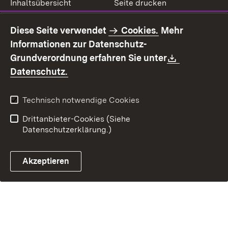
Inhaltsübersicht
Seite drucken
Impressum
Datenschutz
Diese Seite verwendet
Cookies.
Mehr
Benutzungshinweise
Erklärung zur
Informationen zur Datenschutz-
Barrierefreiheit
Download:
Grundverordnung erfahren Sie unter
Kontakt
Fehlerhaften Link melden
(Öffnet in neuem Fenster)
Datenschutz.
Technisch notwendige Cookies
Drittanbieter-Cookies (Siehe
Datenschutzerklärung.)
Akzeptieren
Steuerchatbot öffnen
Termin- und Rückrufsystem
Kontaktformular 