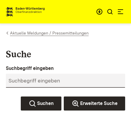
Zum Inhalt springen
Barrieref
Baden-Württemberg
Oberfinanzdirektion
Aktuelle Meldungen / Pressemitteilungen
Suche
Suchbegriff eingeben
Suchen
Erweiterte Suche