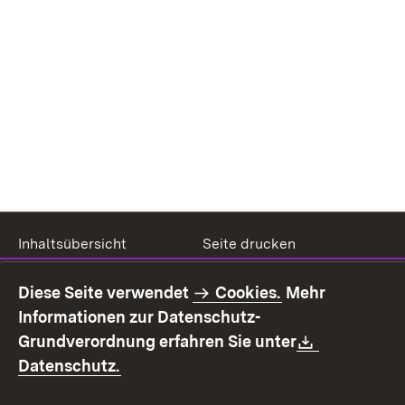
Inhaltsübersicht
Seite drucken
Impressum
Datenschutz
Diese Seite verwendet
Cookies.
Mehr
Benutzungshinweise
Erklärung zur
Informationen zur Datenschutz-
Barrierefreiheit
Download:
Grundverordnung erfahren Sie unter
Kontakt
Fehlerhaften Link melden
(Öffnet in neuem Fenster)
Datenschutz.